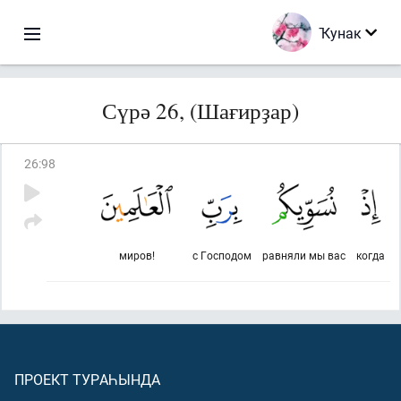
Ҡунак
Сүрә 26, (Шағирҙар)
26
:
98
миров!
с Господом
равняли мы вас
когда
ПРОЕКТ ТУРАҺЫНДА