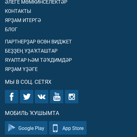
ӘЛЕГЕ МӨМКИНСЕЛЕКТӘР
КОНТАКТЫ
ЯРҘАМ ИТЕРГӘ
БЛОГ
ПАРТНЕРҘАР ӨСӨН ВИДЖЕТ
БЕҘҘЕҢ УҘАҠТАШТАР
ЯУАПТАР ҺӘМ ТӘҠДИМДӘР
ЯРҘАМ ҮҘӘГЕ
МЫ В СОЦ. СЕТЯХ
МОБИЛЬ ҠУШЫМТА
Google Play
App Store