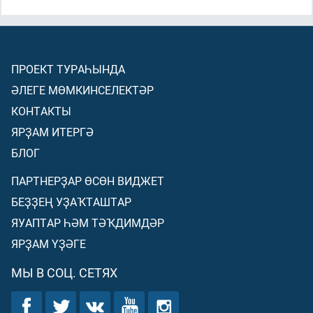
ПРОЕКТ ТУРАҺЫНДА
ӘЛЕГЕ МӨМКИНСЕЛЕКТӘР
КОНТАКТЫ
ЯРҘАМ ИТЕРГӘ
БЛОГ
ПАРТНЕРҘАР ӨСӨН ВИДЖЕТ
БЕҘҘЕҢ УҘАҠТАШТАР
ЯУАПТАР ҺӘМ ТӘҠДИМДӘР
ЯРҘАМ ҮҘӘГЕ
МЫ В СОЦ. СЕТЯХ