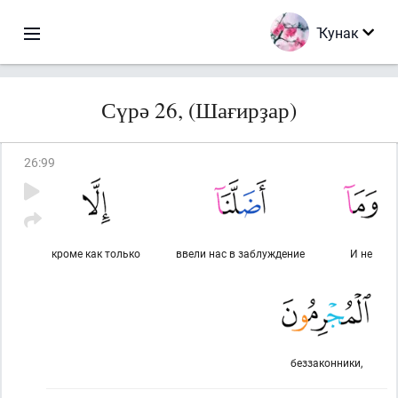
Ҡунак
Сүрә 26, (Шағирҙар)
26
:
99
кроме как только
ввели нас в заблуждение
И не
беззаконники,