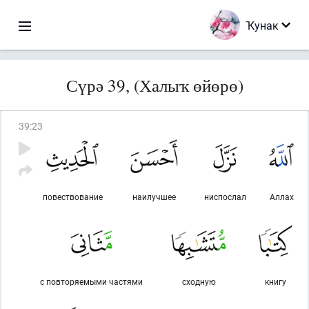
Ҡунак
Сүрә 39, (Халыҡ өйөрө)
39
:
23
повествование
наилучшее
ниспослал
Аллах
с повторяемыми частями
сходную
книгу