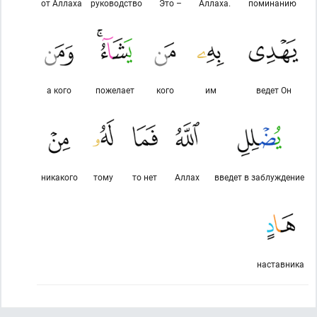
от Аллаха
руководство
Это –
Аллаха.
поминанию
а кого
пожелает
кого
им
ведет Он
никакого
тому
то нет
Аллах
введет в заблуждение
наставника