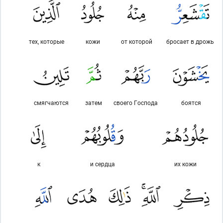
тех, которые
кожи
от которой
бросает в дрожь
смягчаются
затем
своего Господа
боятся
к
и сердца
их кожи