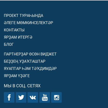
ПРОЕКТ ТУРАҺЫНДА
ӘЛЕГЕ МӨМКИНСЕЛЕКТӘР
КОНТАКТЫ
ЯРҘАМ ИТЕРГӘ
БЛОГ
ПАРТНЕРҘАР ӨСӨН ВИДЖЕТ
БЕҘҘЕҢ УҘАҠТАШТАР
ЯУАПТАР ҺӘМ ТӘҠДИМДӘР
ЯРҘАМ ҮҘӘГЕ
МЫ В СОЦ. СЕТЯХ