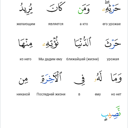
желающим
является
а кто
его урожае
из него
Мы дадим ему
ближайшей (жизни)
урожая
никакой
Последней жизни
в
ему
но нет