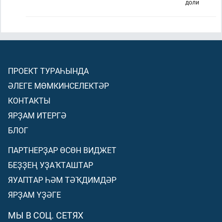
доли
ПРОЕКТ ТУРАҺЫНДА
ӘЛЕГЕ МӨМКИНСЕЛЕКТӘР
КОНТАКТЫ
ЯРҘАМ ИТЕРГӘ
БЛОГ
ПАРТНЕРҘАР ӨСӨН ВИДЖЕТ
БЕҘҘЕҢ УҘАҠТАШТАР
ЯУАПТАР ҺӘМ ТӘҠДИМДӘР
ЯРҘАМ ҮҘӘГЕ
МЫ В СОЦ. СЕТЯХ