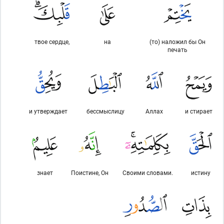
твое сердце,
на
(то) наложил бы Он
печать
и утверждает
бессмыслицу
Аллах
и стирает
знает
Поистине, Он
Своими словами.
истину