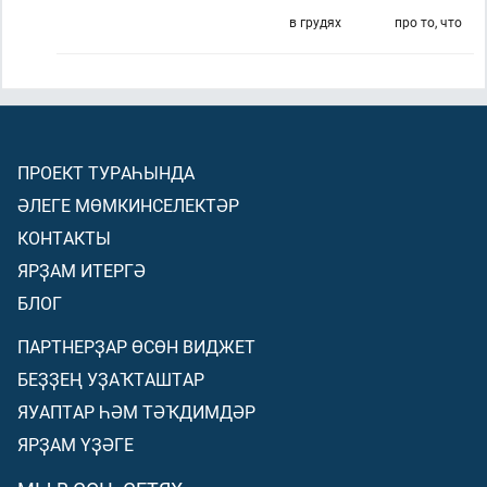
в грудях
про то, что
ПРОЕКТ ТУРАҺЫНДА
ӘЛЕГЕ МӨМКИНСЕЛЕКТӘР
КОНТАКТЫ
ЯРҘАМ ИТЕРГӘ
БЛОГ
ПАРТНЕРҘАР ӨСӨН ВИДЖЕТ
БЕҘҘЕҢ УҘАҠТАШТАР
ЯУАПТАР ҺӘМ ТӘҠДИМДӘР
ЯРҘАМ ҮҘӘГЕ