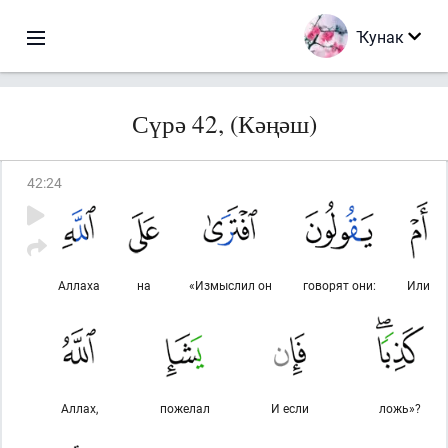
Ҡунак
Сүрә 42, (Кәңәш)
42
:
24
Аллаха
на
«Измыслил он
говорят они:
Или
Аллах,
пожелал
И если
ложь»?