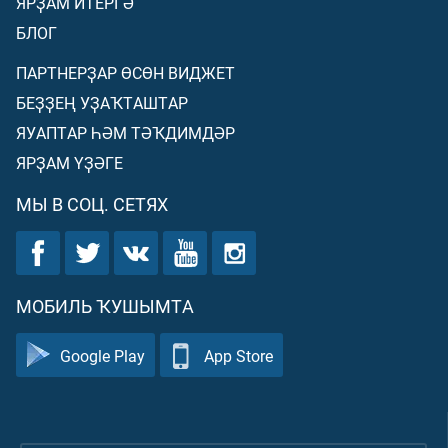
ЯРҘАМ ИТЕРГӘ
БЛОГ
ПАРТНЕРҘАР ӨСӨН ВИДЖЕТ
БЕҘҘЕҢ УҘАҠТАШТАР
ЯУАПТАР ҺӘМ ТӘҠДИМДӘР
ЯРҘАМ ҮҘӘГЕ
МЫ В СОЦ. СЕТЯХ
МОБИЛЬ ҠУШЫМТА
Google Play
App Store