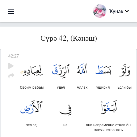
Ҡунак
Сүрә 42, (Кәңәш)
42
:
27
Своим рабам
удел
Аллах
уширил
Если бы
земле,
на
они непременно стали бы
злочинствовать