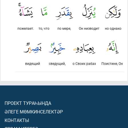
пожелает.
то, что
по мере,
Он низводит
но однако
видящий
сведущий,
о Своих рабах
Поистине, Он
ПРОЕКТ ТУРАҺЫНДА
ӘЛЕГЕ МӨМКИНСЕЛЕКТӘР
КОНТАКТЫ