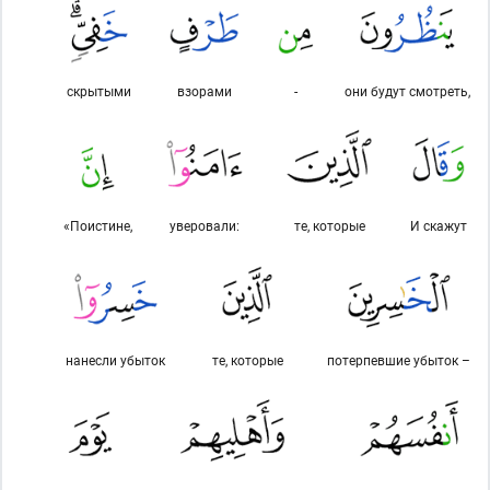
скрытыми
взорами
-
они будут смотреть,
«Поистине,
уверовали:
те, которые
И скажут
нанесли убыток
те, которые
потерпевшие убыток –