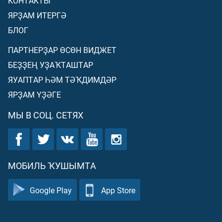
КОНТАКТЫ
ЯРҘАМ ИТЕРГӘ
БЛОГ
ПАРТНЕРҘАР ӨСӨН ВИДЖЕТ
БЕҘҘЕҢ УҘАҠТАШТАР
ЯУАПТАР ҺӘМ ТӘҠДИМДӘР
ЯРҘАМ ҮҘӘГЕ
МЫ В СОЦ. СЕТЯХ
МОБИЛЬ ҠУШЫМТА
Google Play
App Store