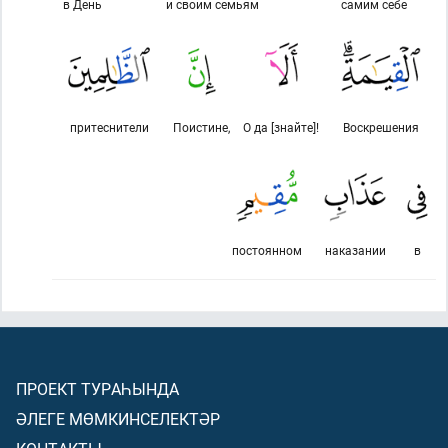
в День
и своим семьям
самим себе
притеснители
Поистине,
О да [знайте]!
Воскрешения
постоянном
наказании
в
ПРОЕКТ ТУРАҺЫНДА
ӘЛЕГЕ МӨМКИНСЕЛЕКТӘР