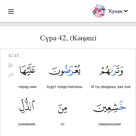
Ҡунак
Сүрә 42, (Кәңәш)
42
:
45
перед ним
будут представлены
И ты увидишь, как они
унижения,
от
смиренными