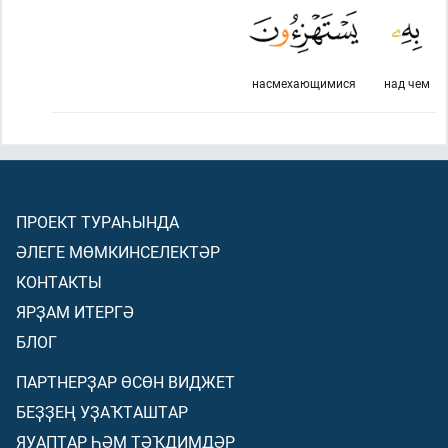
насмехающимися
над чем
ПРОЕКТ ТУРАҺЫНДА
ӘЛЕГЕ МӨМКИНСЕЛЕКТӘР
КОНТАКТЫ
ЯРҘАМ ИТЕРГӘ
БЛОГ
ПАРТНЕРҘАР ӨСӨН ВИДЖЕТ
БЕҘҘЕҢ УҘАҠТАШТАР
ЯУАПТАР ҺӘМ ТӘҠДИМДӘР