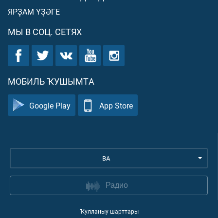
ЯРҘАМ ҮҘӘГЕ
МЫ В СОЦ. СЕТЯХ
МОБИЛЬ ҠУШЫМТА
Google Play
App Store
BA
Радио
Ҡулланыу шарттары