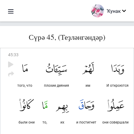
Ҡунак
Сүрә 45, (Теҙләнгәндәр)
45
:
33
того, что
плохие деяния
им
И откроются
были они
то,
их
и постигнет
они совершали