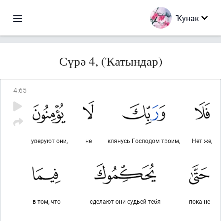
Ҡунак
Сүрә 4, (Ҡатындар)
4
:
65
уверуют они,
не
клянусь Господом твоим,
Нет же,
в том, что
сделают они судьей тебя
пока не