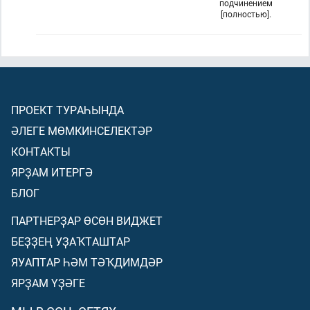
подчинением
[полностью].
ПРОЕКТ ТУРАҺЫНДА
ӘЛЕГЕ МӨМКИНСЕЛЕКТӘР
КОНТАКТЫ
ЯРҘАМ ИТЕРГӘ
БЛОГ
ПАРТНЕРҘАР ӨСӨН ВИДЖЕТ
БЕҘҘЕҢ УҘАҠТАШТАР
ЯУАПТАР ҺӘМ ТӘҠДИМДӘР
ЯРҘАМ ҮҘӘГЕ