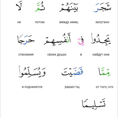
не
потом
между ними,
запутано
стеснения
своих душах
в
найдут они
и подчинятся
решил ты,
от того, что