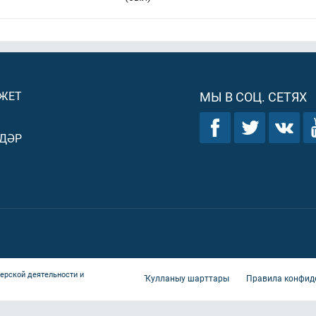
ДЖЕТ
МЫ В СОЦ. СЕТЯХ
ДӘР
ерской деятельности и
Ҡулланыу шарттары
Правила конфид