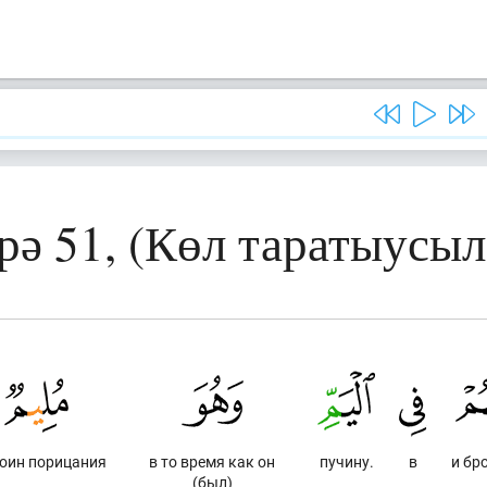
рә 51, (Көл таратыусыл
оин порицания
в то время как он
пучину.
в
и бр
(был)