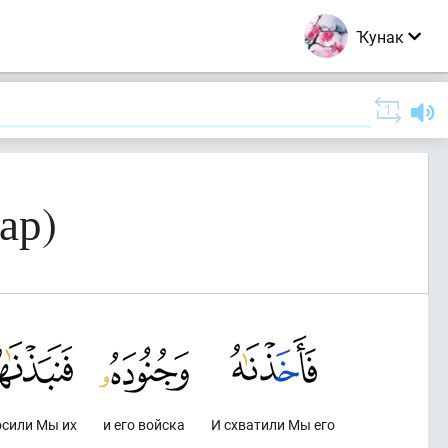
Ҡунак
ар)
осили Мы их
и его войска
И схватили Мы его