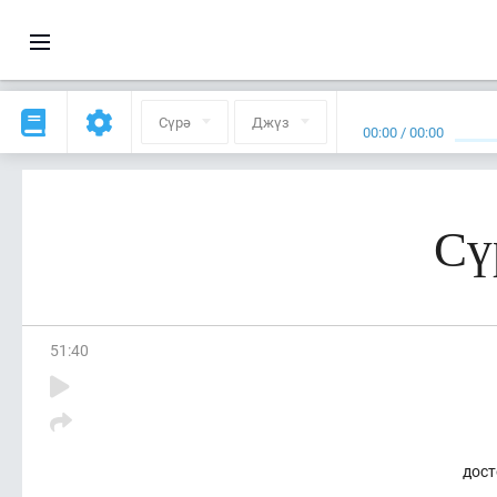
Сүрә
Джүз
00:00
/
00:00
Сү
51
:
40
дост