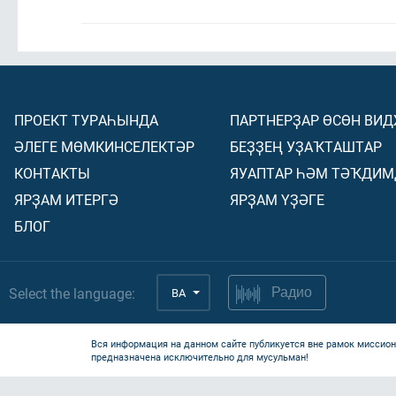
ПРОЕКТ ТУРАҺЫНДА
ПАРТНЕРҘАР ӨСӨН ВИ
ӘЛЕГЕ МӨМКИНСЕЛЕКТӘР
БЕҘҘЕҢ УҘАҠТАШТАР
КОНТАКТЫ
ЯУАПТАР ҺӘМ ТӘҠДИМ
ЯРҘАМ ИТЕРГӘ
ЯРҘАМ ҮҘӘГЕ
БЛОГ
Select the language:
BA
Радио
Вся информация на данном сайте публикуется вне рамок миссион
предназначена исключительно для мусульман!