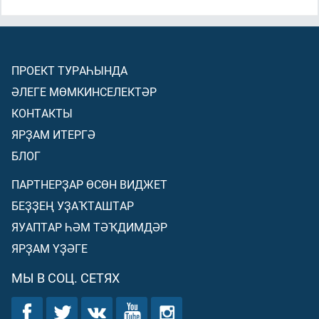
ПРОЕКТ ТУРАҺЫНДА
ӘЛЕГЕ МӨМКИНСЕЛЕКТӘР
КОНТАКТЫ
ЯРҘАМ ИТЕРГӘ
БЛОГ
ПАРТНЕРҘАР ӨСӨН ВИДЖЕТ
БЕҘҘЕҢ УҘАҠТАШТАР
ЯУАПТАР ҺӘМ ТӘҠДИМДӘР
ЯРҘАМ ҮҘӘГЕ
МЫ В СОЦ. СЕТЯХ