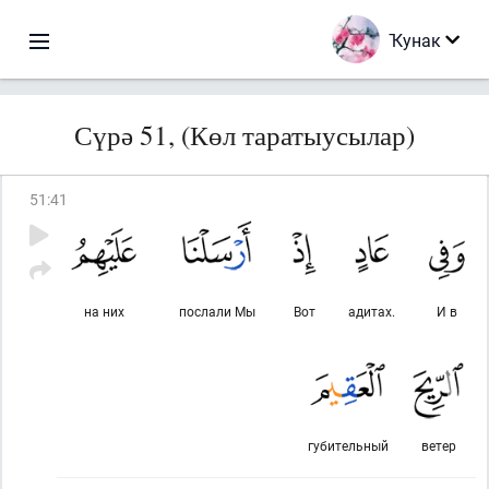
Ҡунак
Сүрә 51, (Көл таратыусылар)
51
:
41
на них
послали Мы
Вот
адитах.
И в
губительный
ветер