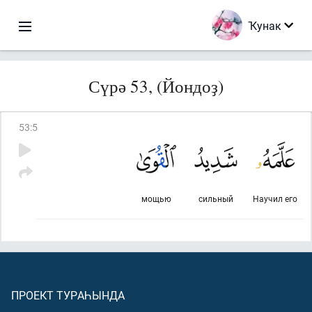
Ҡунак
Сүрә 53, (Йондоҙ)
53
:
5
мощью
сильный
Научил его
ПРОЕКТ ТУРАҺЫНДА