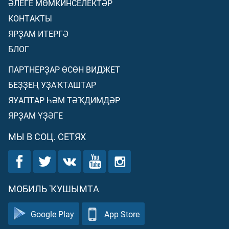
ӘЛЕГЕ МӨМКИНСЕЛЕКТӘР
КОНТАКТЫ
ЯРҘАМ ИТЕРГӘ
БЛОГ
ПАРТНЕРҘАР ӨСӨН ВИДЖЕТ
БЕҘҘЕҢ УҘАҠТАШТАР
ЯУАПТАР ҺӘМ ТӘҠДИМДӘР
ЯРҘАМ ҮҘӘГЕ
МЫ В СОЦ. СЕТЯХ
МОБИЛЬ ҠУШЫМТА
Google Play
App Store