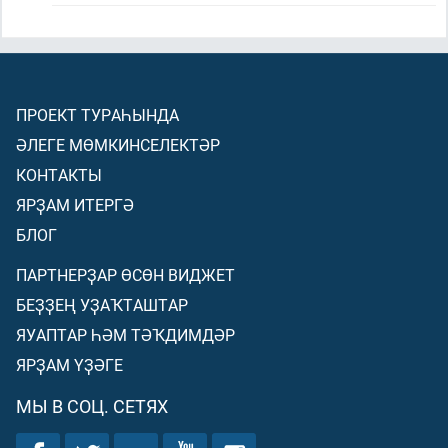
ПРОЕКТ ТУРАҺЫНДА
ӘЛЕГЕ МӨМКИНСЕЛЕКТӘР
КОНТАКТЫ
ЯРҘАМ ИТЕРГӘ
БЛОГ
ПАРТНЕРҘАР ӨСӨН ВИДЖЕТ
БЕҘҘЕҢ УҘАҠТАШТАР
ЯУАПТАР ҺӘМ ТӘҠДИМДӘР
ЯРҘАМ ҮҘӘГЕ
МЫ В СОЦ. СЕТЯХ