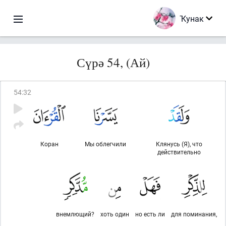
Ҡунак
Сүрә 54, (Ай)
54
:
32
Коран
Мы облегчили
Клянусь (Я), что
действительно
внемлющий?
хоть один
но есть ли
для поминания,