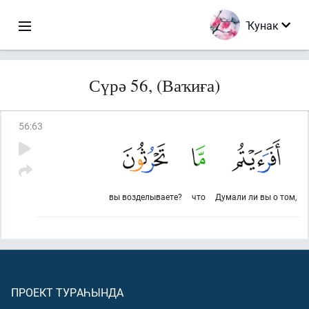
Ҡунак
Сүрә 56, (Ваҡиға)
56
:
63
вы возделываете?
что
Думали ли вы о том,
ПРОЕКТ ТУРАҺЫНДА