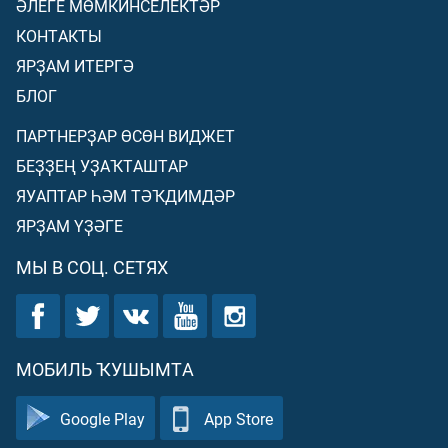
ӘЛЕГЕ МӨМКИНСЕЛЕКТӘР
КОНТАКТЫ
ЯРҘАМ ИТЕРГӘ
БЛОГ
ПАРТНЕРҘАР ӨСӨН ВИДЖЕТ
БЕҘҘЕҢ УҘАҠТАШТАР
ЯУАПТАР ҺӘМ ТӘҠДИМДӘР
ЯРҘАМ ҮҘӘГЕ
МЫ В СОЦ. СЕТЯХ
МОБИЛЬ ҠУШЫМТА
Google Play
App Store