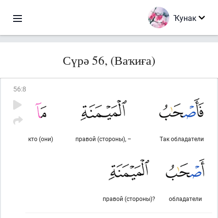
Ҡунак
Сүрә 56, (Ваҡиға)
56
:
8
кто (они)
правой (стороны), –
Так обладатели
правой (стороны)?
обладатели