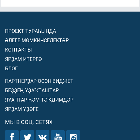
ПРОЕКТ ТУРАҺЫНДА
ӘЛЕГЕ МӨМКИНСЕЛЕКТӘР
КОНТАКТЫ
ЯРҘАМ ИТЕРГӘ
БЛОГ
ПАРТНЕРҘАР ӨСӨН ВИДЖЕТ
БЕҘҘЕҢ УҘАҠТАШТАР
ЯУАПТАР ҺӘМ ТӘҠДИМДӘР
ЯРҘАМ ҮҘӘГЕ
МЫ В СОЦ. СЕТЯХ