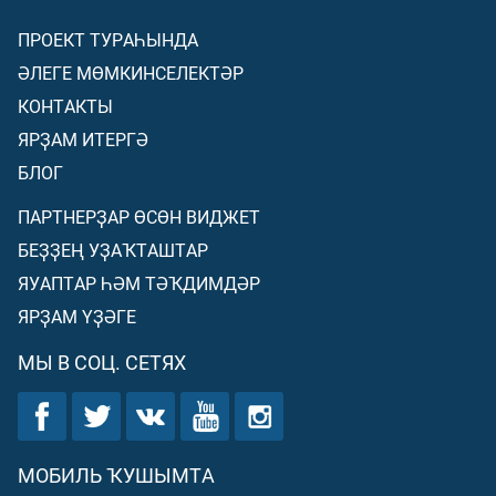
ПРОЕКТ ТУРАҺЫНДА
ӘЛЕГЕ МӨМКИНСЕЛЕКТӘР
КОНТАКТЫ
ЯРҘАМ ИТЕРГӘ
БЛОГ
ПАРТНЕРҘАР ӨСӨН ВИДЖЕТ
БЕҘҘЕҢ УҘАҠТАШТАР
ЯУАПТАР ҺӘМ ТӘҠДИМДӘР
ЯРҘАМ ҮҘӘГЕ
МЫ В СОЦ. СЕТЯХ
МОБИЛЬ ҠУШЫМТА