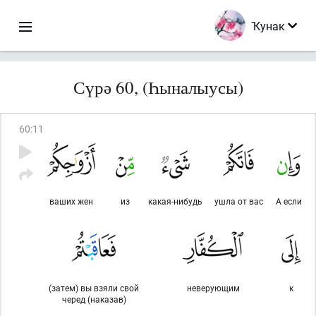
Ҡунак
Сүрә 60, (Һыналыусы)
60
:
11
ваших жен
из
какая-нибудь
ушла от вас
А если
(затем) вы взяли свой
неверующим
к
черед (наказав)