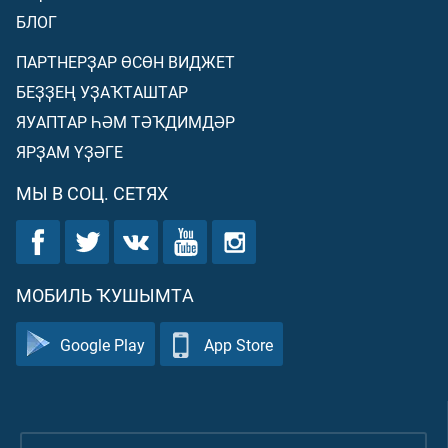
БЛОГ
ПАРТНЕРҘАР ӨСӨН ВИДЖЕТ
БЕҘҘЕҢ УҘАҠТАШТАР
ЯУАПТАР ҺӘМ ТӘҠДИМДӘР
ЯРҘАМ ҮҘӘГЕ
МЫ В СОЦ. СЕТЯХ
МОБИЛЬ ҠУШЫМТА
Google Play
App Store