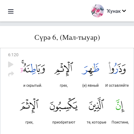
Ҡунак
Сүрә 6, (Мал-тыуар)
6
:
120
и скрытый.
грех,
(и) явный
И оставляйте
грех,
приобретают
те, которые
Поистине,