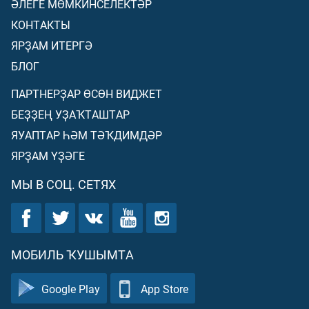
ӘЛЕГЕ МӨМКИНСЕЛЕКТӘР
КОНТАКТЫ
ЯРҘАМ ИТЕРГӘ
БЛОГ
ПАРТНЕРҘАР ӨСӨН ВИДЖЕТ
БЕҘҘЕҢ УҘАҠТАШТАР
ЯУАПТАР ҺӘМ ТӘҠДИМДӘР
ЯРҘАМ ҮҘӘГЕ
МЫ В СОЦ. СЕТЯХ
МОБИЛЬ ҠУШЫМТА
Google Play
App Store