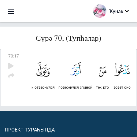
Ҡунак
Сүрә 70, (Тупһалар)
70
:
17
и отвернулся
повернулся спиной
тех, кто
зовет оно
ПРОЕКТ ТУРАҺЫНДА