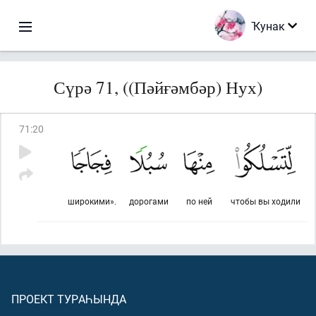
Ҡунак
Сүрә 71, ((Пәйғәмбәр) Нух)
71
:
20
широкими».
дорогами
по ней
чтобы вы ходили
ПРОЕКТ ТУРАҺЫНДА