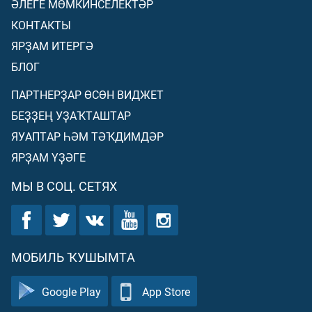
ӘЛЕГЕ МӨМКИНСЕЛЕКТӘР
КОНТАКТЫ
ЯРҘАМ ИТЕРГӘ
БЛОГ
ПАРТНЕРҘАР ӨСӨН ВИДЖЕТ
БЕҘҘЕҢ УҘАҠТАШТАР
ЯУАПТАР ҺӘМ ТӘҠДИМДӘР
ЯРҘАМ ҮҘӘГЕ
МЫ В СОЦ. СЕТЯХ
МОБИЛЬ ҠУШЫМТА
Google Play
App Store