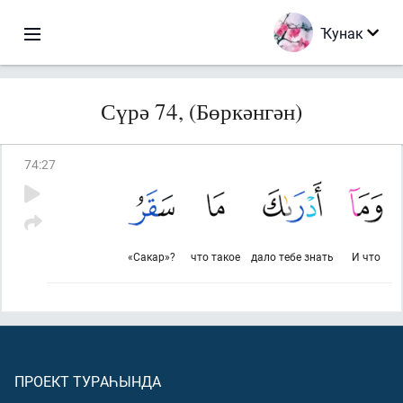
Ҡунак
Сүрә 74, (Бөркәнгән)
74
:
27
«Сакар»?
что такое
дало тебе знать
И что
ПРОЕКТ ТУРАҺЫНДА