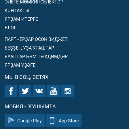
ӘЛЕГЕ МӨМКИНСЕЛЕКТӘР
КОНТАКТЫ
ЯРҘАМ ИТЕРГӘ
БЛОГ
ПАРТНЕРҘАР ӨСӨН ВИДЖЕТ
БЕҘҘЕҢ УҘАҠТАШТАР
ЯУАПТАР ҺӘМ ТӘҠДИМДӘР
ЯРҘАМ ҮҘӘГЕ
МЫ В СОЦ. СЕТЯХ
МОБИЛЬ ҠУШЫМТА
Google Play
App Store