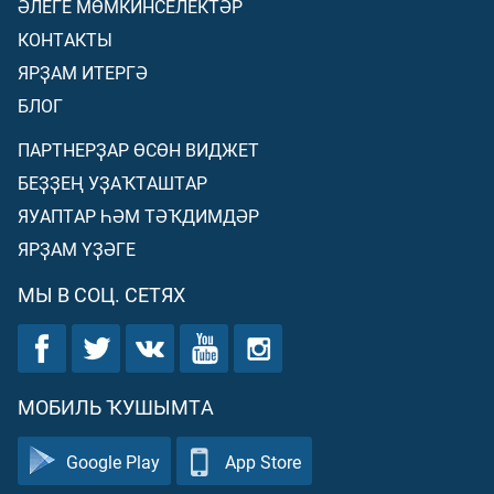
ӘЛЕГЕ МӨМКИНСЕЛЕКТӘР
КОНТАКТЫ
ЯРҘАМ ИТЕРГӘ
БЛОГ
ПАРТНЕРҘАР ӨСӨН ВИДЖЕТ
БЕҘҘЕҢ УҘАҠТАШТАР
ЯУАПТАР ҺӘМ ТӘҠДИМДӘР
ЯРҘАМ ҮҘӘГЕ
МЫ В СОЦ. СЕТЯХ
МОБИЛЬ ҠУШЫМТА
Google Play
App Store