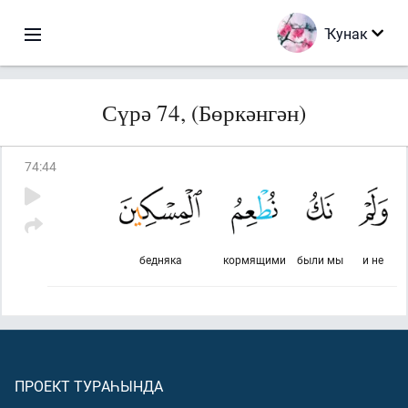
Ҡунак
Сүрә 74, (Бөркәнгән)
74
:
44
бедняка
кормящими
были мы
и не
ПРОЕКТ ТУРАҺЫНДА