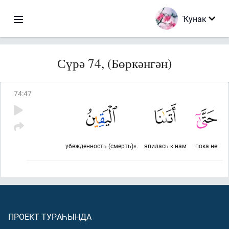
Ҡунак
Сүрә 74, (Бөркәнгән)
74
:
47
убежденность (смерть)».
явилась к нам
пока не
ПРОЕКТ ТУРАҺЫНДА