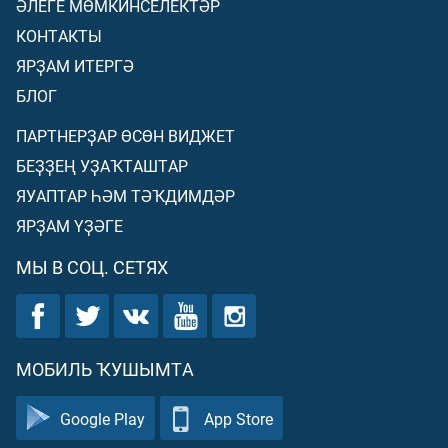
ӘЛЕГЕ МӨМКИНСЕЛЕКТӘР
КОНТАКТЫ
ЯРҘАМ ИТЕРГӘ
БЛОГ
ПАРТНЕРҘАР ӨСӨН ВИДЖЕТ
БЕҘҘЕҢ УҘАҠТАШТАР
ЯУАПТАР ҺӘМ ТӘҠДИМДӘР
ЯРҘАМ ҮҘӘГЕ
МЫ В СОЦ. СЕТЯХ
МОБИЛЬ ҠУШЫМТА
Google Play
App Store