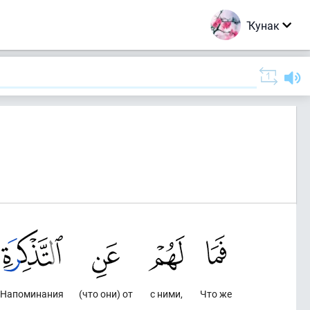
Ҡунак
Напоминания
(что они) от
с ними,
Что же