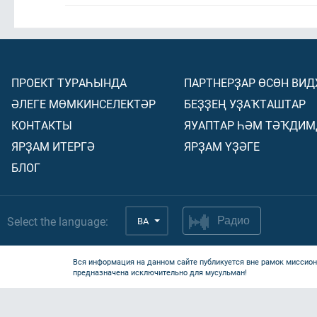
ПРОЕКТ ТУРАҺЫНДА
ПАРТНЕРҘАР ӨСӨН ВИ
ӘЛЕГЕ МӨМКИНСЕЛЕКТӘР
БЕҘҘЕҢ УҘАҠТАШТАР
КОНТАКТЫ
ЯУАПТАР ҺӘМ ТӘҠДИМ
ЯРҘАМ ИТЕРГӘ
ЯРҘАМ ҮҘӘГЕ
БЛОГ
Select the language:
BA
Радио
Вся информация на данном сайте публикуется вне рамок миссион
предназначена исключительно для мусульман!