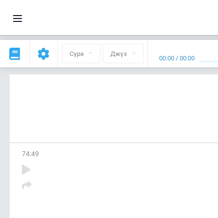
Сүрә
Джүз
00:00
/
00:00
74
:
49