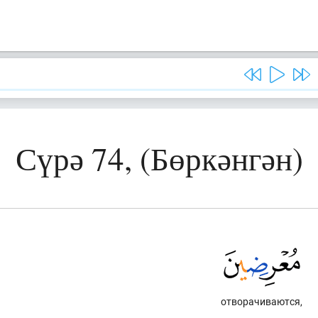
Сүрә 74, (Бөркәнгән)
отворачиваются,