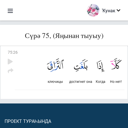
Ҡунак
Сүрә 75, (Яңынан тыуыу)
75
:
26
ключицы
достигнет она
Когда
Но нет!
ПРОЕКТ ТУРАҺЫНДА