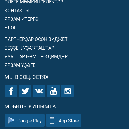
ӘЛЕГЕ МӨМКИНСЕЛЕКТӘР
КОНТАКТЫ
ЯРҘАМ ИТЕРГӘ
БЛОГ
ПАРТНЕРҘАР ӨСӨН ВИДЖЕТ
БЕҘҘЕҢ УҘАҠТАШТАР
ЯУАПТАР ҺӘМ ТӘҠДИМДӘР
ЯРҘАМ ҮҘӘГЕ
МЫ В СОЦ. СЕТЯХ
МОБИЛЬ ҠУШЫМТА
Google Play
App Store