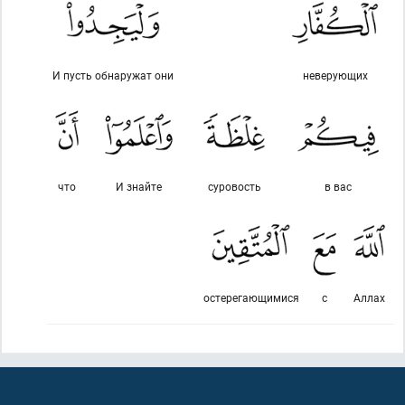
И пусть обнаружат они
неверующих
что
И знайте
суровость
в вас
остерегающимися
с
Аллах