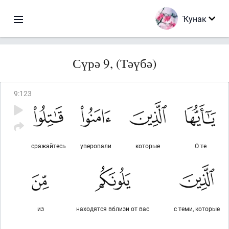
Ҡунак
Сүрә 9, (Тәүбә)
9
:
123
сражайтесь
уверовали
которые
О те
из
находятся вблизи от вас
с теми, которые