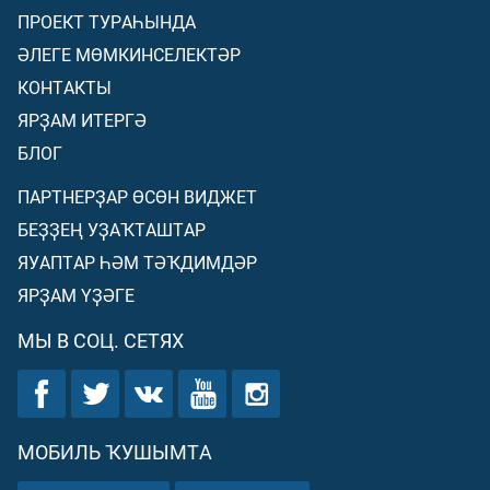
ПРОЕКТ ТУРАҺЫНДА
ӘЛЕГЕ МӨМКИНСЕЛЕКТӘР
КОНТАКТЫ
ЯРҘАМ ИТЕРГӘ
БЛОГ
ПАРТНЕРҘАР ӨСӨН ВИДЖЕТ
БЕҘҘЕҢ УҘАҠТАШТАР
ЯУАПТАР ҺӘМ ТӘҠДИМДӘР
ЯРҘАМ ҮҘӘГЕ
МЫ В СОЦ. СЕТЯХ
МОБИЛЬ ҠУШЫМТА