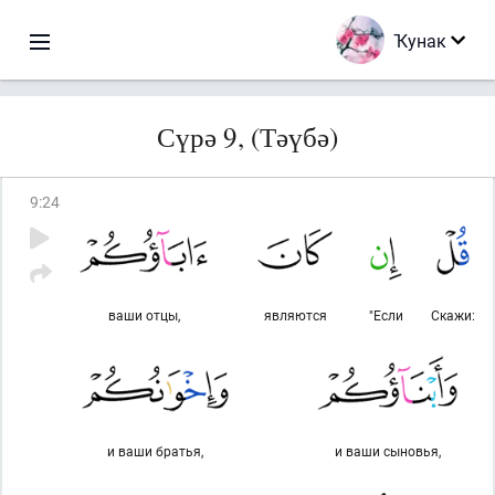
Ҡунак
Сүрә 9, (Тәүбә)
9
:
24
ваши отцы,
являются
"Если
Скажи:
и ваши братья,
и ваши сыновья,