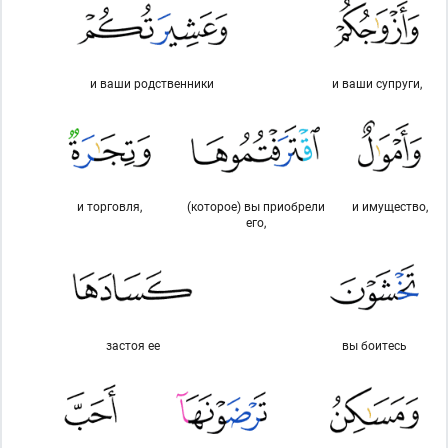
и ваши родственники
и ваши супруги,
и торговля,
(которое) вы приобрели
и имущество,
его,
застоя ее
вы боитесь