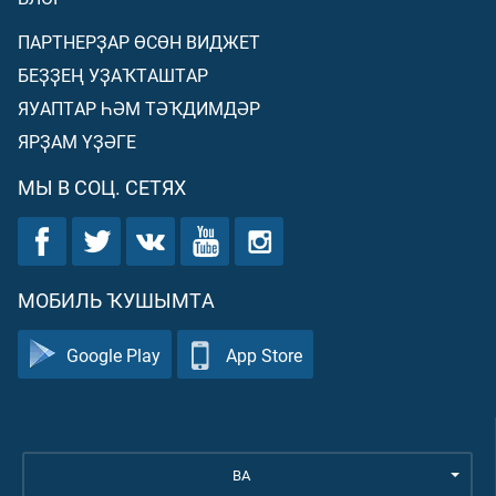
ПАРТНЕРҘАР ӨСӨН ВИДЖЕТ
БЕҘҘЕҢ УҘАҠТАШТАР
ЯУАПТАР ҺӘМ ТӘҠДИМДӘР
ЯРҘАМ ҮҘӘГЕ
МЫ В СОЦ. СЕТЯХ
МОБИЛЬ ҠУШЫМТА
Google Play
App Store
BA