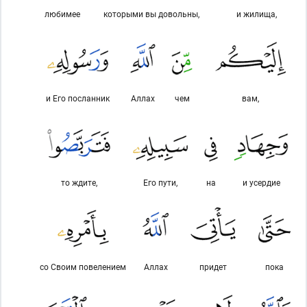
любимее
которыми вы довольны,
и жилища,
и Его посланник
Аллах
чем
вам,
то ждите,
Его пути,
на
и усердие
со Своим повелением
Аллах
придет
пока