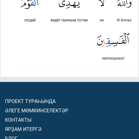
людей
ведёт прямым путем
не
И Аллах
непокорных!
ПРОЕКТ ТУРАҺЫНДА
ӘЛЕГЕ МӨМКИНСЕЛЕКТӘР
КОНТАКТЫ
ЯРҘАМ ИТЕРГӘ
БЛОГ