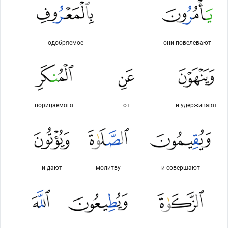
одобряемое
они повелевают
порицаемого
от
и удерживают
и дают
молитву
и совершают