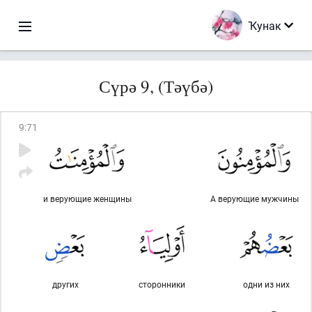
Ҡунак
Сүрә 9, (Тәүбә)
9
:
71
и верующие женщины
А верующие мужчины
других
сторонники
одни из них