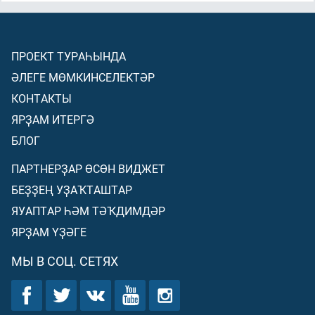
ПРОЕКТ ТУРАҺЫНДА
ӘЛЕГЕ МӨМКИНСЕЛЕКТӘР
КОНТАКТЫ
ЯРҘАМ ИТЕРГӘ
БЛОГ
ПАРТНЕРҘАР ӨСӨН ВИДЖЕТ
БЕҘҘЕҢ УҘАҠТАШТАР
ЯУАПТАР ҺӘМ ТӘҠДИМДӘР
ЯРҘАМ ҮҘӘГЕ
МЫ В СОЦ. СЕТЯХ