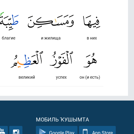
благие
и жилища
в них
великий
успех
он (и есть)
МОБИЛЬ ҠУШЫМТА
Google Play
App Store