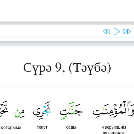
Сүрә 9, (Тәүбә)
текут
сады
и верующим
 которыми
женщинам