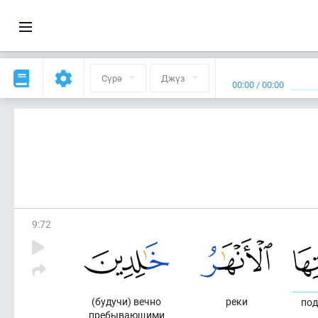
Сүрә
Джүз
00:00
/
00:00
9
:
72
(будучи) вечно
реки
под
пребывающими