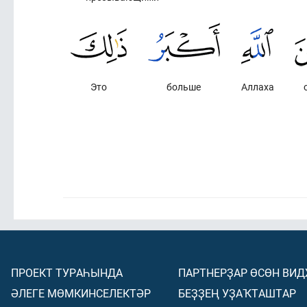
Это
больше
Аллаха
ПРОЕКТ ТУРАҺЫНДА
ПАРТНЕРҘАР ӨСӨН ВИ
ӘЛЕГЕ МӨМКИНСЕЛЕКТӘР
БЕҘҘЕҢ УҘАҠТАШТАР