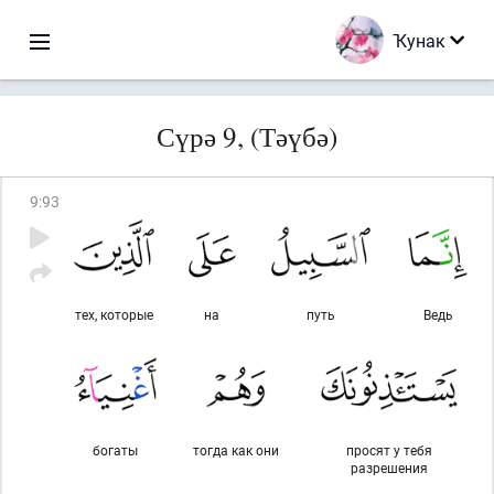
Ҡунак
Сүрә 9, (Тәүбә)
9
:
93
тех, которые
на
путь
Ведь
богаты
тогда как они
просят у тебя
разрешения