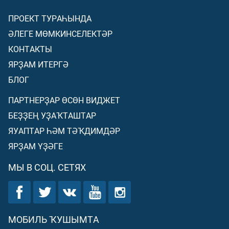
ПРОЕКТ ТУРАҺЫНДА
ӘЛЕГЕ МӨМКИНСЕЛЕКТӘР
КОНТАКТЫ
ЯРҘАМ ИТЕРГӘ
БЛОГ
ПАРТНЕРҘАР ӨСӨН ВИДЖЕТ
БЕҘҘЕҢ УҘАҠТАШТАР
ЯУАПТАР ҺӘМ ТӘҠДИМДӘР
ЯРҘАМ ҮҘӘГЕ
МЫ В СОЦ. СЕТЯХ
МОБИЛЬ ҠУШЫМТА