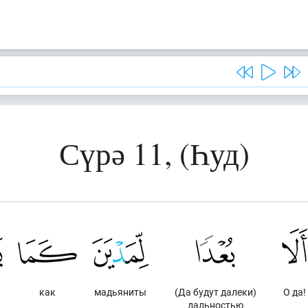
Сүрә 11, (Һуд)
как
мадьяниты
(Да будут далеки)
О да!
дальностью