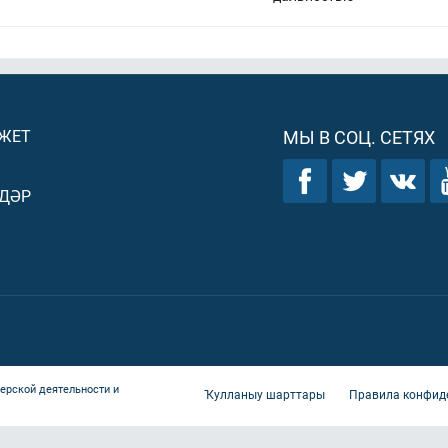
ДЖЕТ
МЫ В СОЦ. СЕТЯХ
ДӘР
ерской деятельности и
Ҡулланыу шарттары
Правила конфид