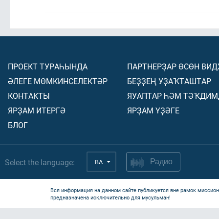
ПРОЕКТ ТУРАҺЫНДА
ПАРТНЕРҘАР ӨСӨН ВИ
ӘЛЕГЕ МӨМКИНСЕЛЕКТӘР
БЕҘҘЕҢ УҘАҠТАШТАР
КОНТАКТЫ
ЯУАПТАР ҺӘМ ТӘҠДИМ
ЯРҘАМ ИТЕРГӘ
ЯРҘАМ ҮҘӘГЕ
БЛОГ
Select the language:
BA
Радио
Вся информация на данном сайте публикуется вне рамок миссион
предназначена исключительно для мусульман!