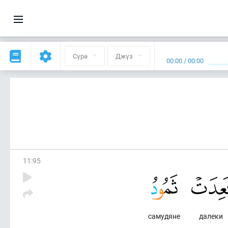
Сүрә
Джүз
00:00
/
00:00
11
:
95
самудяне
далеки