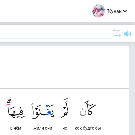
Ҡунак
в нём
жили они
не
как будто бы