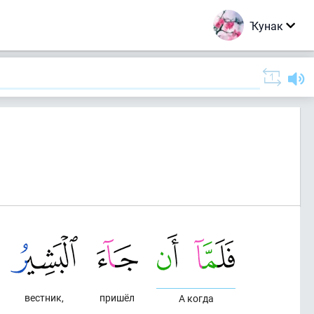
Ҡунак
вестник,
пришёл
А когда