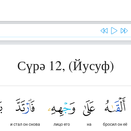
Сүрә 12, (Йусуф)
и стал он снова
лицо его
на
бросил он её