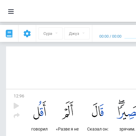
Сүрә
Джүз
00:00
/
00:00
12
:
96
говорил
«Разве я не
Сказал он:
зрячим.