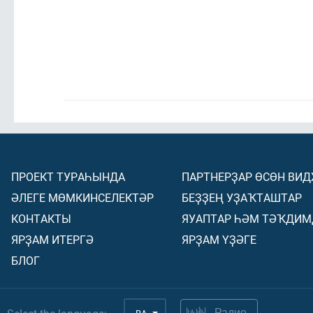
ПРОЕКТ ТУРАҺЫНДА
ПАРТНЕРҘАР ӨСӨН ВИ
ӘЛЕГЕ МӨМКИНСЕЛЕКТӘР
БЕҘҘЕҢ УҘАҠТАШТАР
КОНТАКТЫ
ЯУАПТАР ҺӘМ ТӘҠДИМ
ЯРҘАМ ИТЕРГӘ
ЯРҘАМ ҮҘӘГЕ
БЛОГ
Радио