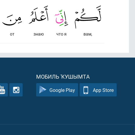
от
знаю
что я
вам,
МОБИЛЬ ҠУШЫМТА
Google Play
App Store