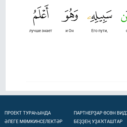
лучше знает
и Он
Его пути,
ПРОЕКТ ТУРАҺЫНДА
ПАРТНЕРҘАР ӨСӨН ВИ
ӘЛЕГЕ МӨМКИНСЕЛЕКТӘР
БЕҘҘЕҢ УҘАҠТАШТАР