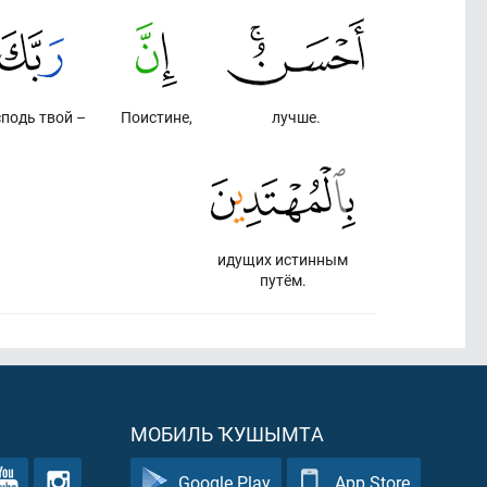
подь твой –
Поистине,
лучше.
идущих истинным
путём.
МОБИЛЬ ҠУШЫМТА
Google Play
App Store