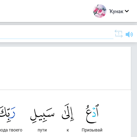
Ҡунак
пода твоего
пути
к
Призывай