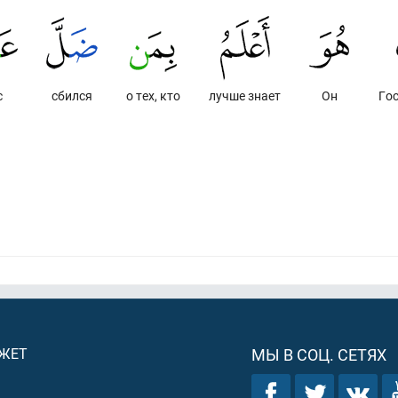
с
сбился
о тех, кто
лучше знает
Он
Гос
ДЖЕТ
МЫ В СОЦ. СЕТЯХ