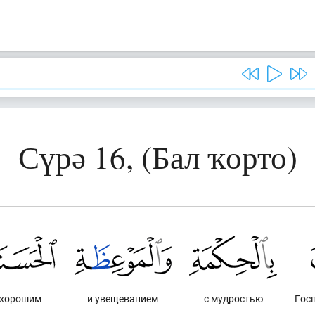
Сүрә 16, (Бал ҡорто)
хорошим
и увещеванием
с мудростью
Гос