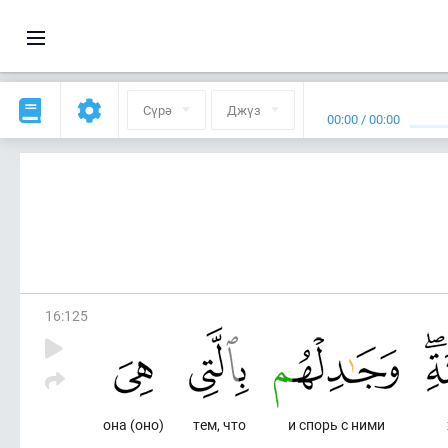
Сүрә
Джүз
00:00
/
00:00
16
:
125
она (оно)
тем, что
и спорь с ними