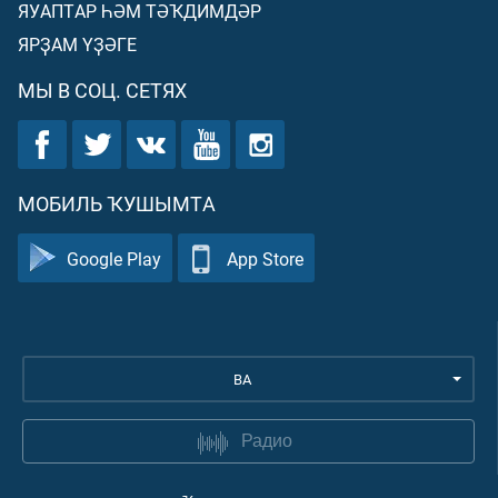
ЯУАПТАР ҺӘМ ТӘҠДИМДӘР
ЯРҘАМ ҮҘӘГЕ
МЫ В СОЦ. СЕТЯХ
МОБИЛЬ ҠУШЫМТА
Google Play
App Store
BA
Радио