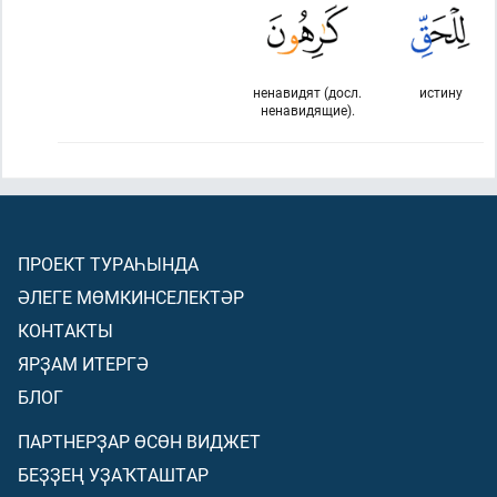
ненавидят (досл.
истину
ненавидящие).
ПРОЕКТ ТУРАҺЫНДА
ӘЛЕГЕ МӨМКИНСЕЛЕКТӘР
КОНТАКТЫ
ЯРҘАМ ИТЕРГӘ
БЛОГ
ПАРТНЕРҘАР ӨСӨН ВИДЖЕТ
БЕҘҘЕҢ УҘАҠТАШТАР