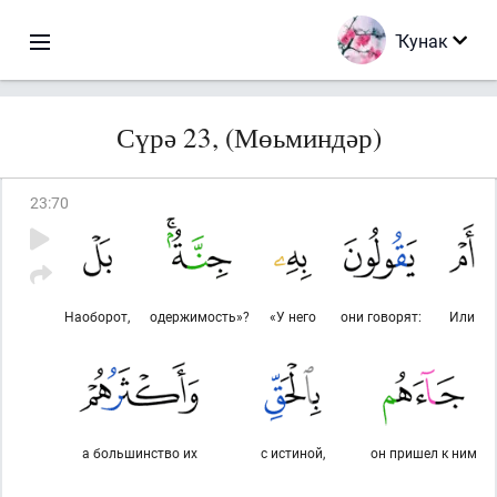
Ҡунак
Сүрә 23, (Мөьминдәр)
23
:
70
Наоборот,
одержимость»?
«У него
они говорят:
Или
а большинство их
с истиной,
он пришел к ним