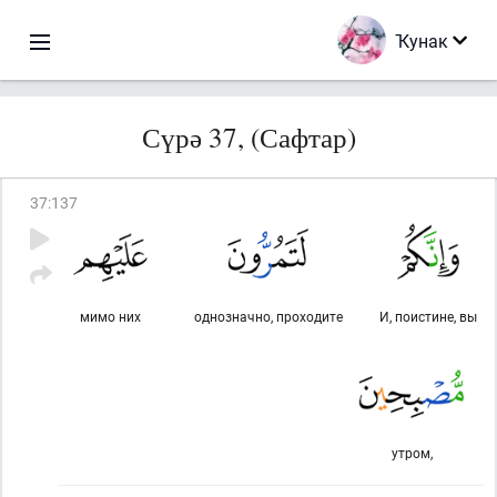
Ҡунак
Сүрә 37, (Сафтар)
37
:
137
мимо них
однозначно, проходите
И, поистине, вы
утром,