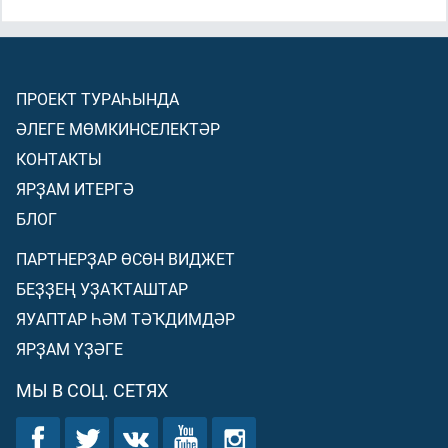
ПРОЕКТ ТУРАҺЫНДА
ӘЛЕГЕ МӨМКИНСЕЛЕКТӘР
КОНТАКТЫ
ЯРҘАМ ИТЕРГӘ
БЛОГ
ПАРТНЕРҘАР ӨСӨН ВИДЖЕТ
БЕҘҘЕҢ УҘАҠТАШТАР
ЯУАПТАР ҺӘМ ТӘҠДИМДӘР
ЯРҘАМ ҮҘӘГЕ
МЫ В СОЦ. СЕТЯХ