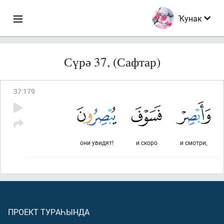
Ҡунак
Сүрә 37, (Сафтар)
37
:
179
они увидят!
и скоро
и смотри,
ПРОЕКТ ТУРАҺЫНДА