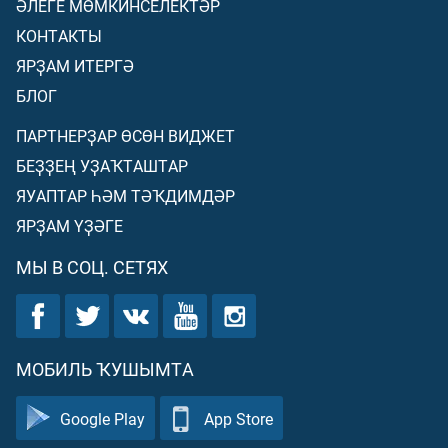
ӘЛЕГЕ МӨМКИНСЕЛЕКТӘР
КОНТАКТЫ
ЯРҘАМ ИТЕРГӘ
БЛОГ
ПАРТНЕРҘАР ӨСӨН ВИДЖЕТ
БЕҘҘЕҢ УҘАҠТАШТАР
ЯУАПТАР ҺӘМ ТӘҠДИМДӘР
ЯРҘАМ ҮҘӘГЕ
МЫ В СОЦ. СЕТЯХ
МОБИЛЬ ҠУШЫМТА
Google Play
App Store