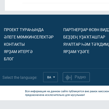
ПРОЕКТ ТУРАҺЫНДА
ПАРТНЕРҘАР ӨСӨН ВИ
ӘЛЕГЕ МӨМКИНСЕЛЕКТӘР
БЕҘҘЕҢ УҘАҠТАШТАР
КОНТАКТЫ
ЯУАПТАР ҺӘМ ТӘҠДИМ
ЯРҘАМ ИТЕРГӘ
ЯРҘАМ ҮҘӘГЕ
БЛОГ
Select the language:
BA
Радио
Вся информация на данном сайте публикуется вне рамок миссион
предназначена исключительно для мусульман!