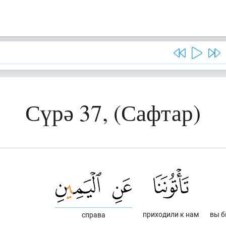
Сүрә 37, (Сафтар)
приходили к нам
вы б
справа