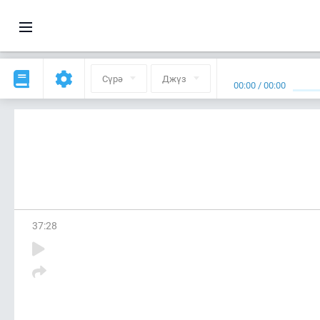
Сүрә
Джүз
00:00
/
00:00
37
:
28