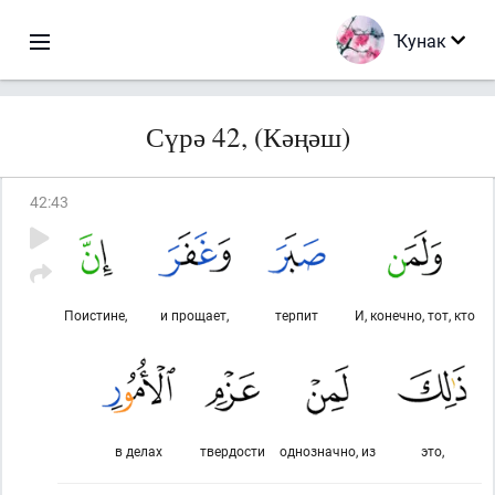
Ҡунак
Сүрә 42, (Кәңәш)
42
:
43
Поистине,
и прощает,
терпит
И, конечно, тот, кто
в делах
твердости
однозначно, из
это,