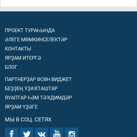
ПРОЕКТ ТУРАҺЫНДА
ӘЛЕГЕ МӨМКИНСЕЛЕКТӘР
КОНТАКТЫ
ЯРҘАМ ИТЕРГӘ
БЛОГ
ПАРТНЕРҘАР ӨСӨН ВИДЖЕТ
БЕҘҘЕҢ УҘАҠТАШТАР
ЯУАПТАР ҺӘМ ТӘҠДИМДӘР
ЯРҘАМ ҮҘӘГЕ
МЫ В СОЦ. СЕТЯХ