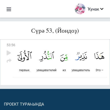
Ҡунак
Сүрә 53, (Йондоҙ)
53
:
56
первых.
увещевателей
из
увещеватель
Это –
ПРОЕКТ ТУРАҺЫНДА