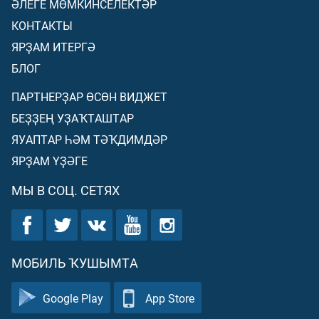
ӘЛЕГЕ МӨМКИНСЕЛЕКТӘР
КОНТАКТЫ
ЯРҘАМ ИТЕРГӘ
БЛОГ
ПАРТНЕРҘАР ӨСӨН ВИДЖЕТ
БЕҘҘЕҢ УҘАҠТАШТАР
ЯУАПТАР ҺӘМ ТӘҠДИМДӘР
ЯРҘАМ ҮҘӘГЕ
МЫ В СОЦ. СЕТЯХ
МОБИЛЬ ҠУШЫМТА
Google Play
App Store