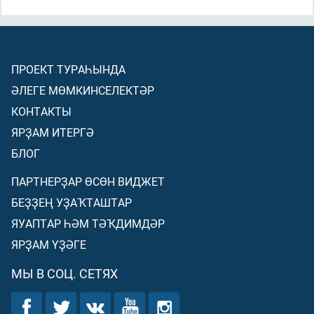
ПРОЕКТ ТУРАҺЫНДА
ӘЛЕГЕ МӨМКИНСЕЛЕКТӘР
КОНТАКТЫ
ЯРҘАМ ИТЕРГӘ
БЛОГ
ПАРТНЕРҘАР ӨСӨН ВИДЖЕТ
БЕҘҘЕҢ УҘАҠТАШТАР
ЯУАПТАР ҺӘМ ТӘҠДИМДӘР
ЯРҘАМ ҮҘӘГЕ
МЫ В СОЦ. СЕТЯХ