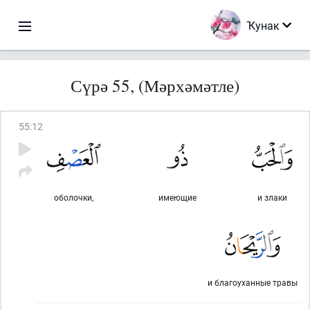
Ҡунак
Сүрә 55, (Мәрхәмәтле)
55
:
12
оболочки,
имеющие
и злаки
и благоуханные травы