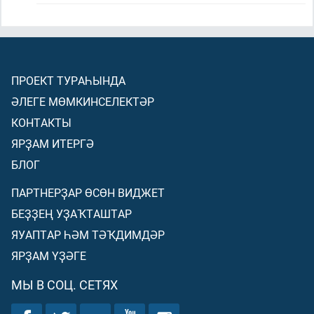
ПРОЕКТ ТУРАҺЫНДА
ӘЛЕГЕ МӨМКИНСЕЛЕКТӘР
КОНТАКТЫ
ЯРҘАМ ИТЕРГӘ
БЛОГ
ПАРТНЕРҘАР ӨСӨН ВИДЖЕТ
БЕҘҘЕҢ УҘАҠТАШТАР
ЯУАПТАР ҺӘМ ТӘҠДИМДӘР
ЯРҘАМ ҮҘӘГЕ
МЫ В СОЦ. СЕТЯХ