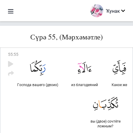
Ҡунак
Сүрә 55, (Мәрхәмәтле)
55
:
55
Господа вашего (двоих)
из благодеяний
Какое же
вы (двое) сочтёте
ложным?