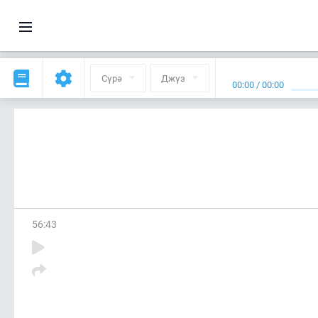
Сүрә
Джүз
00:00
/
00:00
56
:
43