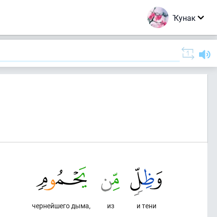
Ҡунак
чернейшего дыма,
из
и тени