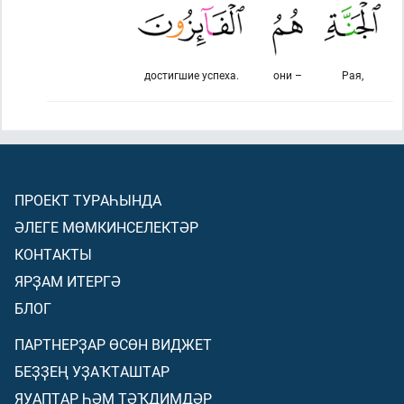
достигшие успеха.
они –
Рая,
ПРОЕКТ ТУРАҺЫНДА
ӘЛЕГЕ МӨМКИНСЕЛЕКТӘР
КОНТАКТЫ
ЯРҘАМ ИТЕРГӘ
БЛОГ
ПАРТНЕРҘАР ӨСӨН ВИДЖЕТ
БЕҘҘЕҢ УҘАҠТАШТАР
ЯУАПТАР ҺӘМ ТӘҠДИМДӘР