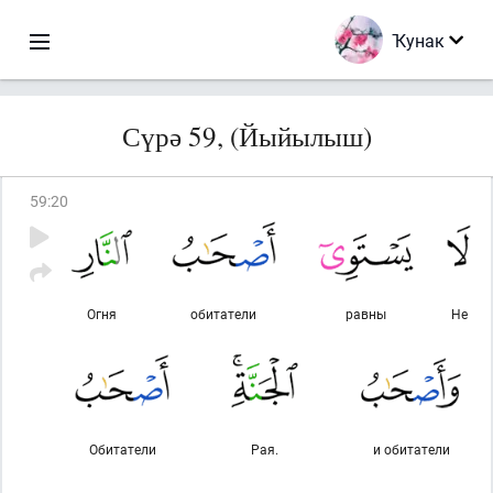
Ҡунак
Сүрә 59, (Йыйылыш)
59
:
20
Огня
обитатели
равны
Не
Обитатели
Рая.
и обитатели