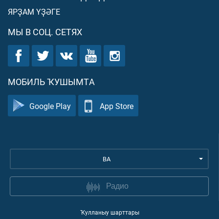
ЯРҘАМ ҮҘӘГЕ
МЫ В СОЦ. СЕТЯХ
МОБИЛЬ ҠУШЫМТА
Google Play
App Store
BA
Радио
Ҡулланыу шарттары