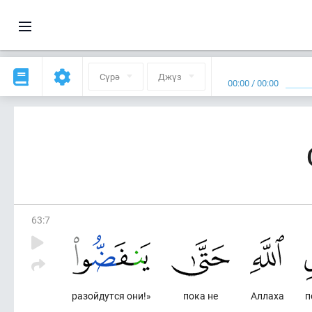
Сүрә
Джүз
00:00
/
00:00
63
:
7
разойдутся они!»
пока не
Аллаха
п