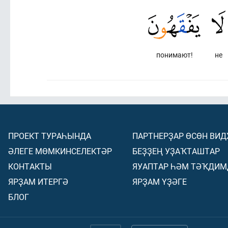
понимают!
не
ПРОЕКТ ТУРАҺЫНДА
ПАРТНЕРҘАР ӨСӨН ВИ
ӘЛЕГЕ МӨМКИНСЕЛЕКТӘР
БЕҘҘЕҢ УҘАҠТАШТАР
КОНТАКТЫ
ЯУАПТАР ҺӘМ ТӘҠДИМ
ЯРҘАМ ИТЕРГӘ
ЯРҘАМ ҮҘӘГЕ
БЛОГ