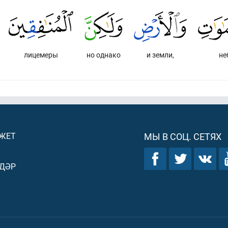
лицемеры
но однако
и земли,
не
ДЖЕТ
МЫ В СОЦ. СЕТЯХ
ДӘР