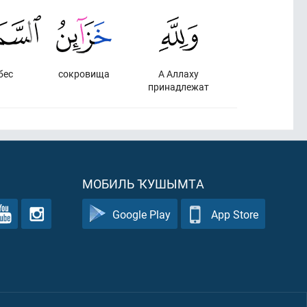
бес
сокровища
А Аллаху
принадлежат
МОБИЛЬ ҠУШЫМТА
Google Play
App Store