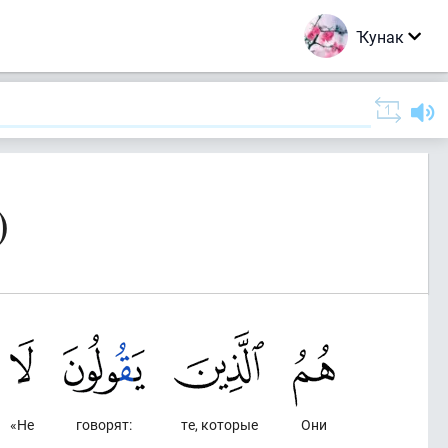
Ҡунак
)
«Не
говорят:
те, которые
Они