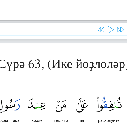
Сүрә 63, (Ике йөҙлөләр
осланника
возле
тех, кто
на
расходуйте