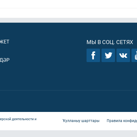
ДЖЕТ
МЫ В СОЦ. СЕТЯХ
ДӘР
ерской деятельности и
Ҡулланыу шарттары
Правила конфид