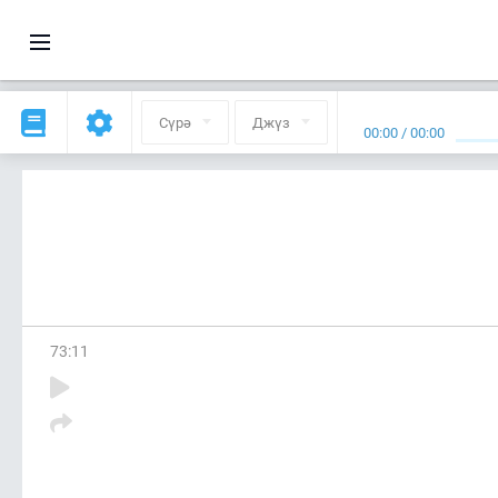
Сүрә
Джүз
00:00
/
00:00
73
:
11