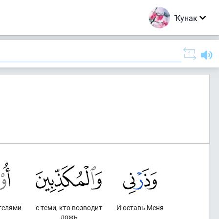
Ҡунак
телями
с теми, кто возводит
И оставь Меня
ложь