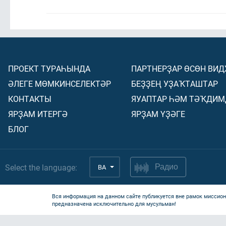
ПРОЕКТ ТУРАҺЫНДА
ПАРТНЕРҘАР ӨСӨН ВИ
ӘЛЕГЕ МӨМКИНСЕЛЕКТӘР
БЕҘҘЕҢ УҘАҠТАШТАР
КОНТАКТЫ
ЯУАПТАР ҺӘМ ТӘҠДИМ
ЯРҘАМ ИТЕРГӘ
ЯРҘАМ ҮҘӘГЕ
БЛОГ
Select the language:
BA
Радио
Вся информация на данном сайте публикуется вне рамок миссион
предназначена исключительно для мусульман!