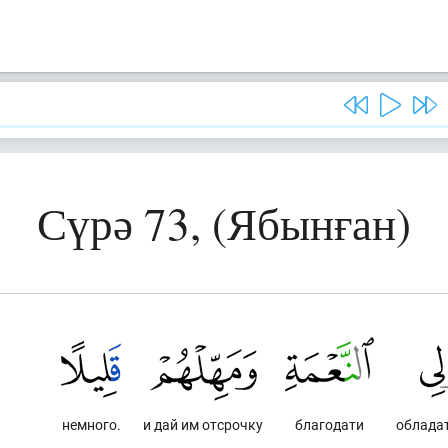
Сүрә 73, (Ябынған)
немного.
и дай им отсрочку
благодати
облада