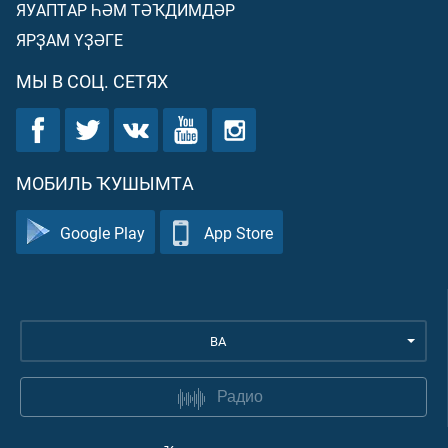
ЯУАПТАР ҺӘМ ТӘҠДИМДӘР
ЯРҘАМ ҮҘӘГЕ
МЫ В СОЦ. СЕТЯХ
МОБИЛЬ ҠУШЫМТА
Google Play
App Store
BA
Радио