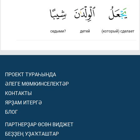
седыми?
детей
(который) сделает
ПРОЕКТ ТУРАҺЫНДА
ӘЛЕГЕ МӨМКИНСЕЛЕКТӘР
КОНТАКТЫ
ЯРҘАМ ИТЕРГӘ
БЛОГ
ПАРТНЕРҘАР ӨСӨН ВИДЖЕТ
БЕҘҘЕҢ УҘАҠТАШТАР