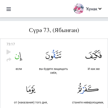
Ҡунак
Сүрә 73, (Ябынған)
73
:
17
если
вы будете защищать
И как же
себя,
от (наказания) того дня,
станете неверующими,