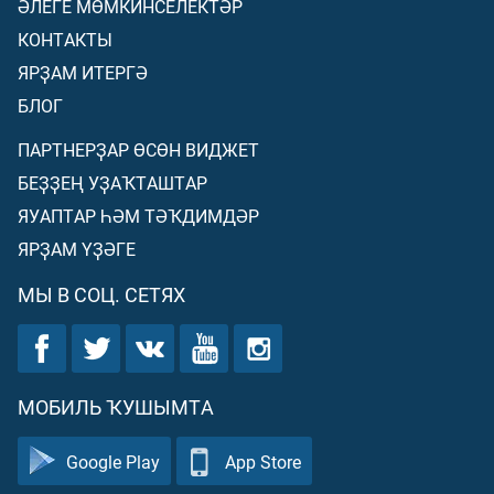
ӘЛЕГЕ МӨМКИНСЕЛЕКТӘР
КОНТАКТЫ
ЯРҘАМ ИТЕРГӘ
БЛОГ
ПАРТНЕРҘАР ӨСӨН ВИДЖЕТ
БЕҘҘЕҢ УҘАҠТАШТАР
ЯУАПТАР ҺӘМ ТӘҠДИМДӘР
ЯРҘАМ ҮҘӘГЕ
МЫ В СОЦ. СЕТЯХ
МОБИЛЬ ҠУШЫМТА
Google Play
App Store