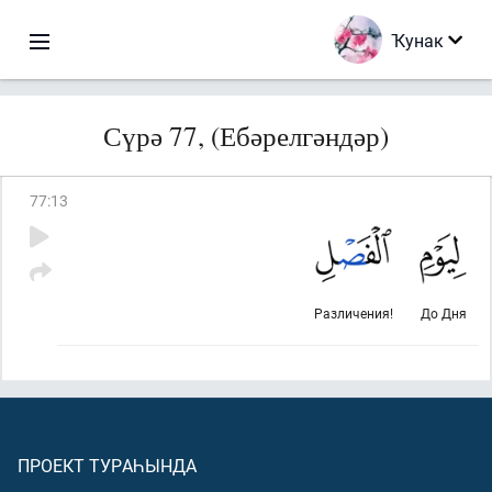
Ҡунак
Сүрә 77, (Ебәрелгәндәр)
77
:
13
Различения!
До Дня
ПРОЕКТ ТУРАҺЫНДА