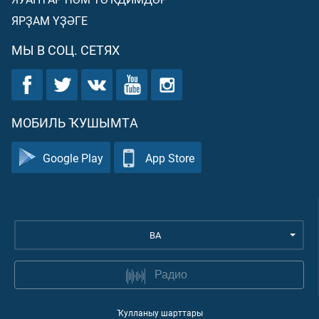
ЯРҘАМ ҮҘӘГЕ
МЫ В СОЦ. СЕТЯХ
МОБИЛЬ ҠУШЫМТА
Google Play
App Store
BA
Радио
Ҡулланыу шарттары