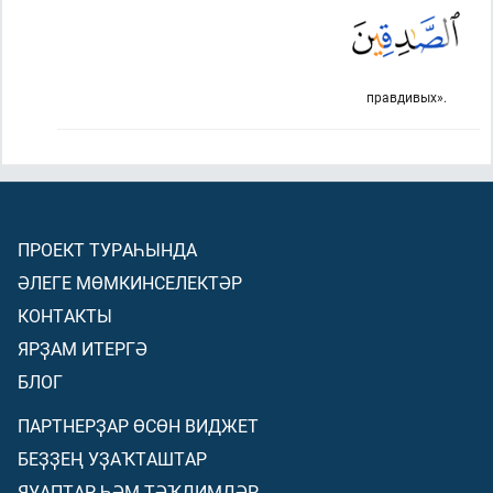
правдивых».
ПРОЕКТ ТУРАҺЫНДА
ӘЛЕГЕ МӨМКИНСЕЛЕКТӘР
КОНТАКТЫ
ЯРҘАМ ИТЕРГӘ
БЛОГ
ПАРТНЕРҘАР ӨСӨН ВИДЖЕТ
БЕҘҘЕҢ УҘАҠТАШТАР
ЯУАПТАР ҺӘМ ТӘҠДИМДӘР