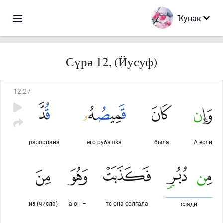
Ҡунак
Сүрә 12, (Йусуф)
12
:
27
разорвана
его рубашка
была
А если
из (числа)
а он –
то она солгала
сзади