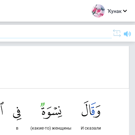
Ҡунак
в
(какие-то) женщины
И сказали