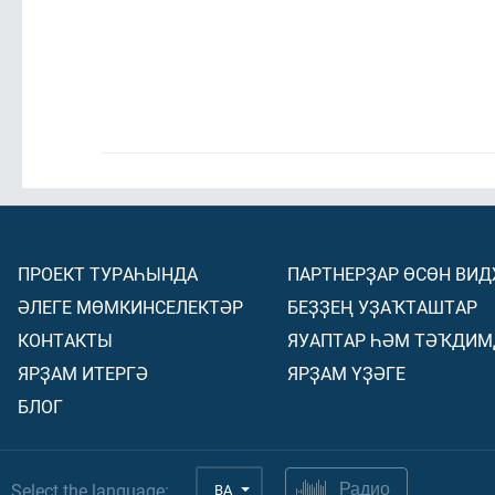
ПРОЕКТ ТУРАҺЫНДА
ПАРТНЕРҘАР ӨСӨН ВИ
ӘЛЕГЕ МӨМКИНСЕЛЕКТӘР
БЕҘҘЕҢ УҘАҠТАШТАР
КОНТАКТЫ
ЯУАПТАР ҺӘМ ТӘҠДИМ
ЯРҘАМ ИТЕРГӘ
ЯРҘАМ ҮҘӘГЕ
БЛОГ
Select the language:
BA
Радио