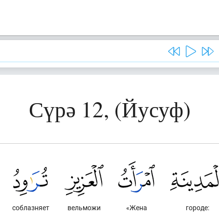
Сүрә 12, (Йусуф)
соблазняет
вельможи
«Жена
городе: