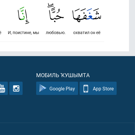
ё
И, поистине, мы
любовью.
охватил он её
МОБИЛЬ ҠУШЫМТА
Google Play
App Store