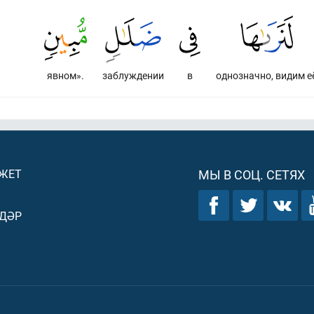
явном».
заблуждении
в
однозначно, видим е
ДЖЕТ
МЫ В СОЦ. СЕТЯХ
ДӘР