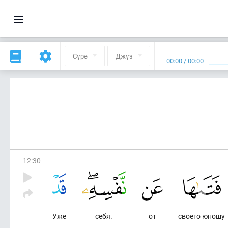
Сүрә
Джүз
00:00
/
00:00
12
:
30
Уже
себя.
от
своего юношу